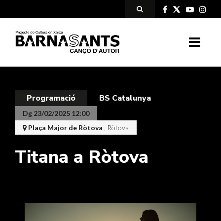
Programació
BS Catalunya
Dg 23/02/2025 12:00
Plaça Major de Ròtova
, Ròtova
Titana a Ròtova