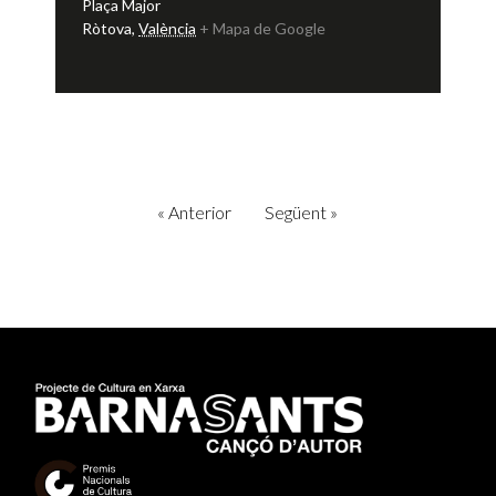
Plaça Major
Ròtova
,
València
+ Mapa de Google
«
Anterior
Següent
»