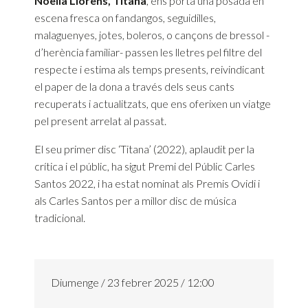
Noèlia Llorens, Titana
, ens porta una posada en
escena fresca on fandangos, seguidilles,
malaguenyes, jotes, boleros, o cançons de bressol -
d’herència familiar- passen les lletres pel filtre del
respecte i estima als temps presents, reivindicant
el paper de la dona a través dels seus cants
recuperats i actualitzats, que ens oferixen un viatge
pel present arrelat al passat.
El seu primer disc ‘Titana’ (2022), aplaudit per la
crítica i el públic, ha sigut Premi del Públic Carles
Santos 2022, i ha estat nominat als Premis Ovidi i
als Carles Santos per a millor disc de música
tradicional.
Diumenge / 23 febrer 2025 / 12:00