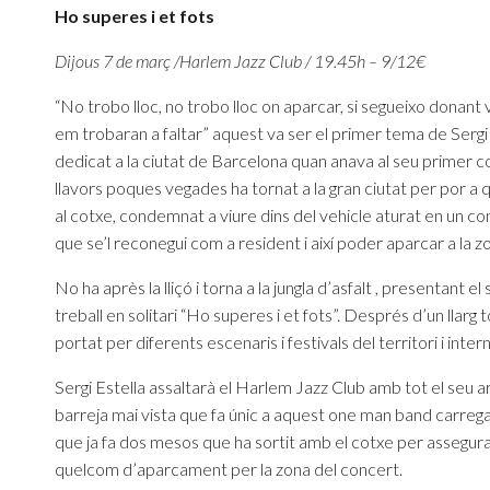
Ho superes i et fots
Dijous 7 de març /Harlem Jazz Club / 19.45h – 9/12€
“No trobo lloc, no trobo lloc on aparcar, si segueixo donant 
em trobaran a faltar” aquest va ser el primer tema de Sergi E
dedicat a la ciutat de Barcelona quan anava al seu primer c
llavors poques vegades ha tornat a la gran ciutat per por a
al cotxe, condemnat a viure dins del vehicle aturat en un con
que se’l reconegui com a resident i així poder aparcar a la z
No ha après la lliçó i torna a la jungla d’asfalt , presentant e
treball en solitari “Ho superes i et fots”. Després d’un llarg 
portat per diferents escenaris i festivals del territori i inter
Sergi Estella assaltarà el Harlem Jazz Club amb tot el seu a
barreja mai vista que fa únic a aquest one man band carregat
que ja fa dos mesos que ha sortit amb el cotxe per assegur
quelcom d’aparcament per la zona del concert.