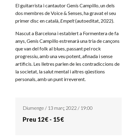
El guitarrista i cantautor
Genís Campillo
, un dels
dos membres de
Voice & Senses
, ha gravat el seu
primer disc en català,
Empelt
(autoeditat, 2022).
Nascut a Barcelona i establert a Formentera de fa
anys,
Genís Campillo
estrenarà una tria de cançons
que van del folk al blues, passant pel rock
progressiu, amb una veu potent, afinada i sense
artificis. Les lletres parlen de les contradiccions de
la societat, la salut mental i altres qüestions
personals, amb un punt irreverent.
Diumenge / 13 març 2022 / 19:00
Preu 12€ - 15€