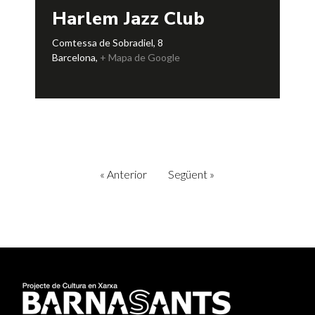
Harlem Jazz Club
Comtessa de Sobradiel, 8
Barcelona
,
+ Mapa de Google
«
Anterior
Següent
»