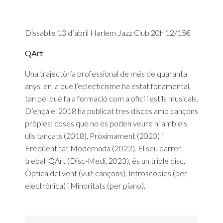
Dissabte 13 d’abril Harlem Jazz Club 20h 12/15€
QArt
Una trajectòria professional de més de quaranta
anys, en la que l’eclecticisme ha estat fonamental,
tan pel que fa a formació com a ofici i estils musicals.
D’ençà el 2018 ha publicat tres discos amb cançons
pròpies: coses que no es poden veure ni amb els
ulls tancats (2018), Pròximament (2020) i
Freqüentitat Modernada (2022). El seu darrer
treball QArt (Disc-Medi, 2023), és un triple disc,
Òptica del vent (vuit cançons), Introscòpies (per
electrònica) i Minoritats (per piano).