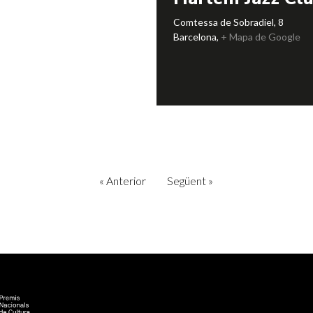
Comtessa de Sobradiel, 8
Barcelona
,
+ Mapa de Google
«
Anterior
Següent
»