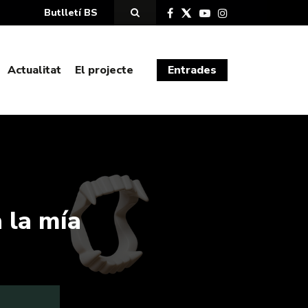
Butlletí BS
Actualitat
El projecte
Entrades
 la mía