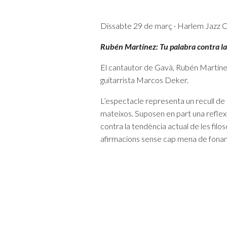
Dissabte 29 de març · Harlem Jazz Cl
Rubén Martínez: Tu palabra contra l
El cantautor de Gavà, Rubén Martínez
guitarrista Marcos Deker.
L’espectacle representa un recull de
mateixos. Suposen en part una refle
contra la tendència actual de les filo
afirmacions sense cap mena de fona