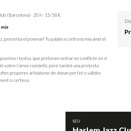
ub (Barcelona) · 20 h · 15/18 €
Dis
a mía
Pr
, presenta el poemari Tu palabra contra la mía amb el
 poemes i textos que pretenen entrar en conflicte en si
xió sobre l’amor romàntic però també una protesta
sofies properes al feixisme de donar per fet o vàlides
ment o certesa.
SEU
Harlem Jazz Cl