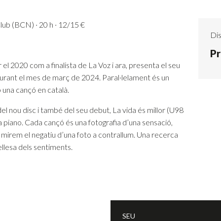
ub (BCN) · 20 h · 12/15 €
Dis
Pr
el 2020 com a finalista de La Voz i ara, presenta el seu
durant el mes de març de 2024. Paral·lelament és un
 una cançó en català.
l nou disc i també del seu debut, La vida és millor (U98
a piano. Cada cançó és una fotografia d’una sensació,
 mirem el negatiu d’una foto a contrallum. Una recerca
 bellesa dels sentiments.
SEU