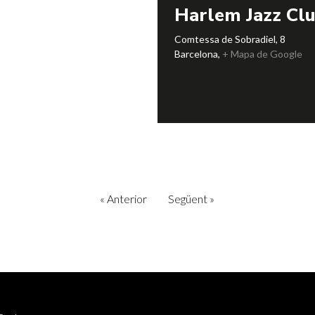
Harlem Jazz Cl
Comtessa de Sobradiel, 8
Barcelona
,
+ Mapa de Google
«
Anterior
Següent
»