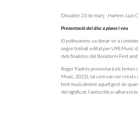
Dissabte 23 de març · Harlem Jazz Cl
Presentació del disc a piano i veu
El polinyanenc va donar-se a conèixer 
segon treball, editat per U98 Music 
dels finalistes del Benidorm Fest amb
Roger Padrós presentarà els temes de
Music, 2023), tal com van ser creats 
fent musicalment aquell gest de quan
del significat, l’autocrítica i alhora la