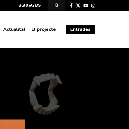
Butlletí BS
Actualitat
El projecte
Entrades