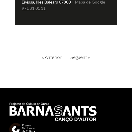
Eivissa
,
Illes Balears
07800
+ Mapa de Google
971 31 01 11
«
Anterior
Següent
»