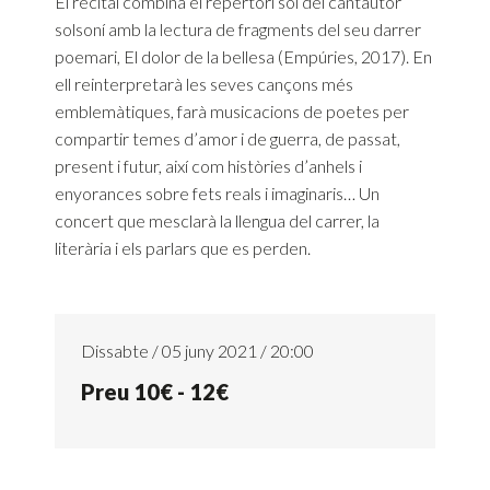
El recital combina el repertori sol del cantautor
solsoní amb la lectura de fragments del seu darrer
poemari, El dolor de la bellesa (Empúries, 2017). En
ell reinterpretarà les seves cançons més
emblemàtiques, farà musicacions de poetes per
compartir temes d’amor i de guerra, de passat,
present i futur, així com històries d’anhels i
enyorances sobre fets reals i imaginaris… Un
concert que mesclarà la llengua del carrer, la
literària i els parlars que es perden.
Dissabte / 05 juny 2021 / 20:00
Preu 10€ - 12€