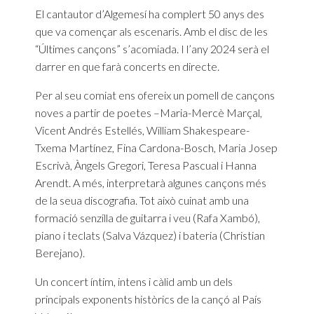
El cantautor d’Algemesí ha complert 50 anys des
que va començar als escenaris. Amb el disc de les
“Últimes cançons” s’acomiada. I l’any 2024 serà el
darrer en que farà concerts en directe.
Per al seu comiat ens ofereix un pomell de cançons
noves a partir de poetes –Maria-Mercè Marçal,
Vicent Andrés Estellés, William Shakespeare-
Txema Martínez, Fina Cardona-Bosch, Maria Josep
Escrivà, Àngels Gregori, Teresa Pascual i Hanna
Arendt. A més, interpretarà algunes cançons més
de la seua discografia. Tot això cuinat amb una
formació senzilla de guitarra i veu (Rafa Xambó),
piano i teclats (Salva Vázquez) i bateria (Christian
Berejano).
Un concert íntim, intens i càlid amb un dels
principals exponents històrics de la cançó al País