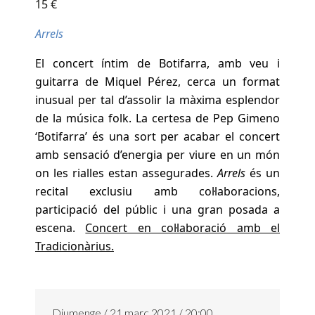
15 €
Arrels
El concert íntim de
Botifarra
, amb veu i
guitarra de
Miquel Pérez
, cerca un format
inusual per tal d’assolir la màxima esplendor
de la música folk. La certesa de
Pep Gimeno
‘Botifarra’
és una sort per acabar el concert
amb sensació d’energia per viure en un món
on les rialles estan assegurades.
Arrels
és un
recital exclusiu amb col·laboracions,
participació del públic i una gran posada a
escena.
Concert en col·laboració amb el
Tradicionàrius.
Diumenge / 21 març 2021 / 20:00