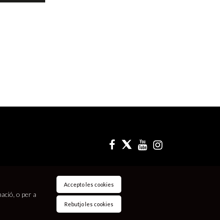
Accepto les cookies
mació, o per a
Rebutjo les cookies