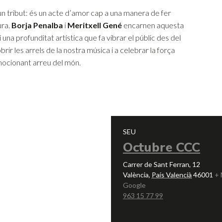
 tribut: és un acte d’amor cap a una manera de fer
ura.
Borja Penalba
i
Meritxell Gené
encarnen aquesta
una profunditat artística que fa vibrar el públic des del
rir les arrels de la nostra música i a celebrar la força
mocionant arreu del món.
SEU
Octubre CCC
Carrer de Sant Ferran, 12
València
,
País Valencià
46001
+ 
Google
963 15 77 99