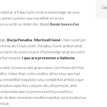
Dij
celebrar al Palau Sant Jordi un homenatge als seus
autors i poetes que van influir en el seu
va sortir un doble disc titulat
Banda Sonora d’un
atge,
Borja Penalba
i
Meritxell Gené
s’han reunit per
eestrena als Estats Units, Penalba i Gené arriben amb
pectacle de nova creació d’homenatge als grans noms
al Barnasants,
i que ara presenten a València
.
oga amb l’essència dels grans noms com Maria del Mar
llor, Isidor Marí, entre moltes altres veus que han
sensibilitat exquisida i una complicitat artística que
evisiten aquestes cançons des del present, amb
temporània que en preserva la força poètica i
le de llum, memòria i mediterraneïtat, on la tradició es
ctual.