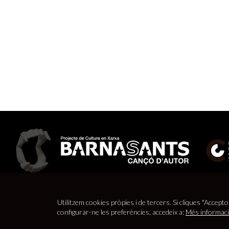
Utilitzem cookies pròpies i de tercers. Si cliques "Accepto
© 2026
Barnasants
Projecte de Cultura en Xarxa |
Aví
configurar-ne les preferències, accedeix a:
Més informac