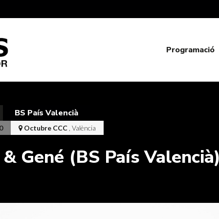
Programació
BS País Valencià
0
Octubre CCC
, València
 & Gené (BS País Valencià