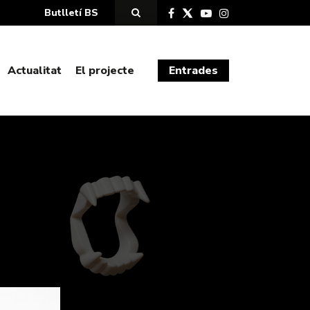
Butlletí BS
Actualitat
El projecte
Entrades
)