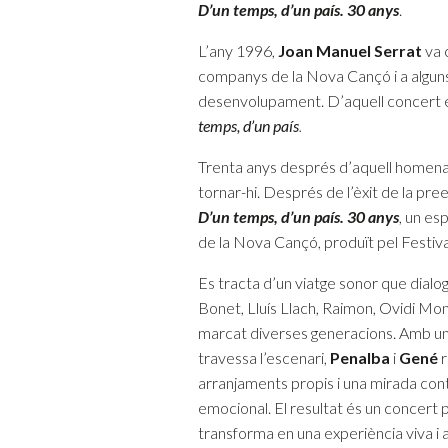
D’un temps, d’un país. 30 anys
.
L’any 1996,
Joan Manuel Serrat
va 
companys de la Nova Cançó i a alguns 
desenvolupament. D’aquell concert en 
temps, d’un país
.
Trenta anys després d’aquell homen
tornar-hi. Després de l’èxit de la pr
D’un temps, d’un país. 30 anys
, un es
de la Nova Cançó, produït pel Festiv
Es tracta d’un viatge sonor que dial
Bonet, Lluís Llach, Raimon, Ovidi Mont
marcat diverses generacions. Amb una 
travessa l’escenari,
Penalba
i
Gené
r
arranjaments propis i una mirada con
emocional. El resultat és un concert p
transforma en una experiència viva i a