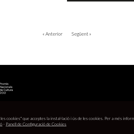
«
Anterior
Següent
»
 les cookies" que acceptes la instal·lació i ús de les cookies. Per a més infor
s legal
|
Política de cookies
|
Política de privacitat
|
Contacte
|
Crédits web
ió
-
Panell de Configuració de Cookies