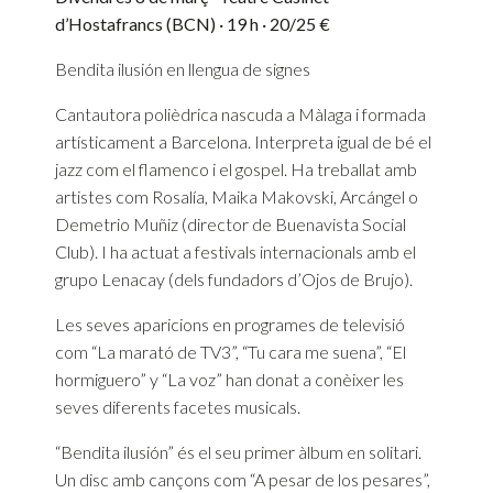
d’Hostafrancs (BCN) · 19 h · 20/25 €
Bendita ilusión en llengua de signes
Cantautora polièdrica nascuda a Màlaga i formada
artísticament a Barcelona. Interpreta igual de bé el
jazz com el flamenco i el gospel. Ha treballat amb
artistes com Rosalía, Maika Makovski, Arcángel o
Demetrio Muñiz (director de Buenavista Social
Club). I ha actuat a festivals internacionals amb el
grupo Lenacay (dels fundadors d’Ojos de Brujo).
Les seves aparicions en programes de televisió
com “La marató de TV3”, “Tu cara me suena”, “El
hormiguero” y “La voz” han donat a conèixer les
seves diferents facetes musicals.
“Bendita ilusión” és el seu primer àlbum en solitari.
Un disc amb cançons com “A pesar de los pesares”,