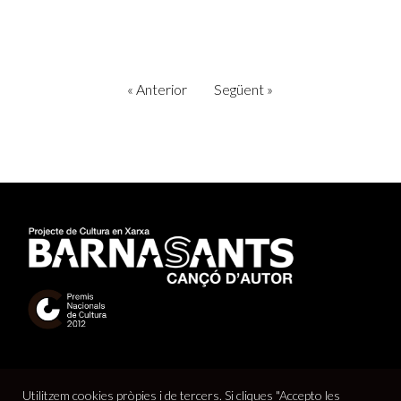
«
Anterior
Següent
»
Utilitzem cookies pròpies i de tercers. Si cliques "Accepto les