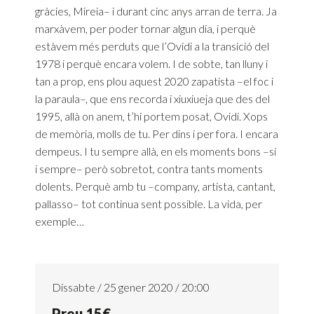
gràcies, Mireia– i durant cinc anys arran de terra. Ja
marxàvem, per poder tornar algun dia, i perquè
estàvem més perduts que l’Ovidi a la transició del
1978 i perquè encara volem. I de sobte, tan lluny i
tan a prop, ens plou aquest 2020 zapatista –el foc i
la paraula–, que ens recorda i xiuxiueja que des del
1995, allà on anem, t’hi portem posat, Ovidi. Xops
de memòria, molls de tu. Per dins i per fora. I encara
dempeus. I tu sempre allà, en els moments bons –sí
i sempre– però sobretot, contra tants moments
dolents. Perquè amb tu –company, artista, cantant,
pallasso– tot continua sent possible. La vida, per
exemple…
Dissabte / 25 gener 2020 / 20:00
Preu 15€