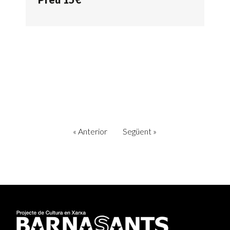
«
Anterior
Següent
»