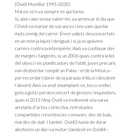
(Ovidi Montllor 1995-2020)
Mai no se’n va sempre és qui torna.
Sí, això i així i sense saber-ho, va arrencar el dia que
l’Ovidi va marxar de vacances i ens vam quedar
muts enmig del carrer. Érem vailets desconcertats
en un món ja injust i desigual; i sí, ja ocupàvem
carrers contra la intempèrie. Això va continuar des
de marges i tangents, sí, un 2006 quan, contra la llei
del silenci i els planificadors de l’oblit, joves precaris
van desbordar i omplir un Palau –el de la Música–
per recordar l’obrer de la paraula d’Alcoi i desobeir
l’absurd. Això va anat eixamplant-se, boca orella i
gota a gota i pel desconcert de gestors i inquisidors,
quan el 2015 l’Any Ovidi va esdevenir una xarxa
arrelada d’actes col·lectius, retrobades
compartides i resistències comunes: des de baix,
mai des de dalt. I també: Ovidi3 havia de durar
aleshores un dia i va mutar clandestí en Ovidi4 –