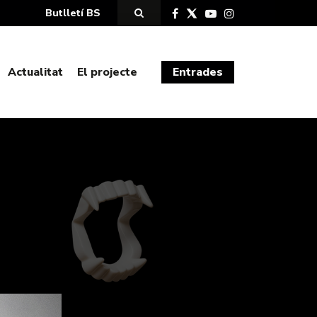
Butlletí BS
Actualitat
El projecte
Entrades