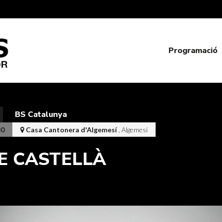
Programació
BS Catalunya
30
Casa Cantonera d'Algemesí
, Algemesí
E CASTELLÀ