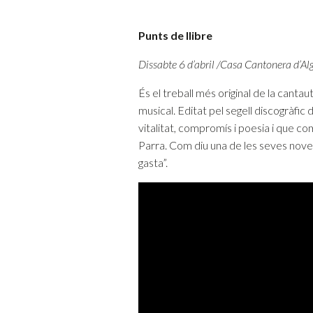
Punts de llibre
Dissabte 6 d’abril /Casa Cantonera d’Al
És el treball més original de la cantau
musical. Editat pel segell discogràfic
vitalitat, compromís i poesia i que c
Parra. Com diu una de les seves noves
gasta”.