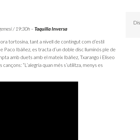
Dis
gemesí / 19:30h –
Taquilla Inversa
tora tortosina, tant a nivell de contingut com d’estil
 de Paco Ibáñez, es tracta d’un doble disc lluminós ple de
ompta amb duets amb el mateix Ibáñez, Txarango i Eliseo
 cançons: “L’alegria quan més s’utilitza, menys es