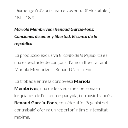
Diumenge 6 d’abril· Teatre Joventut (l’Hospitalet) ·
18 h · 18 €
Mariola Membrives i Renaud García-Fons:
Canciones de amor y libertad. El canto de la
república
La producció exclusiva
El canto de la República
és
una espectacle de cançons d’amor i llibertat amb
Mariola Membrives i Renaud García-Fons.
La trobada entre la cordovesa
Mariola
Membrives
, una de les veus més personals i
lorquianes de l’escena espanyola, i el músic francès
Renaud García-Fons
, considerat ‘el Paganini del
contrabaix’, oferirà un repertori íntim d’intensitat
màxima.