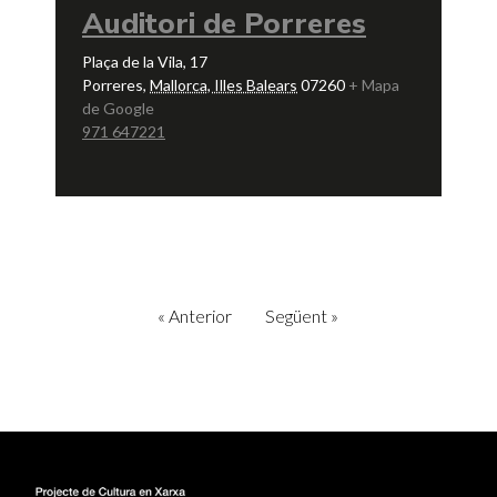
Auditori de Porreres
Plaça de la Vila, 17
Porreres
,
Mallorca, Illes Balears
07260
+ Mapa
de Google
971 647221
«
Anterior
Següent
»