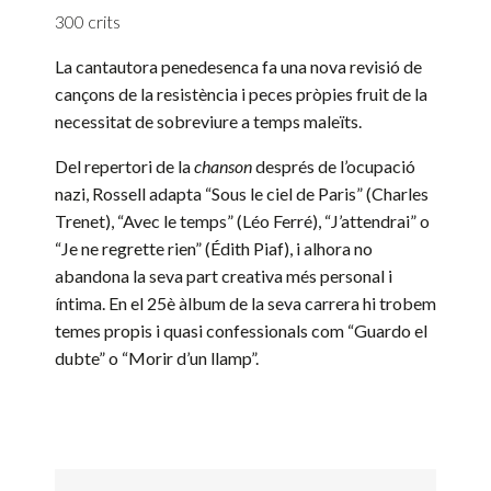
300 crits
La cantautora penedesenca fa una nova revisió de
cançons de la resistència i peces pròpies fruit de la
necessitat de sobreviure a temps maleïts.
Del repertori de la
chanson
després de l’ocupació
nazi,
Rossell
adapta “Sous le ciel de Paris” (
Charles
Trenet)
, “Avec le temps” (
Léo Ferré
), “J’attendrai” o
“Je ne regrette rien” (
Édith Piaf
), i alhora no
abandona la seva part creativa més personal i
íntima. En el 25è àlbum de la seva carrera
hi trobem
temes propis i quasi confessionals com “Guardo el
dubte” o “Morir d’un llamp”.