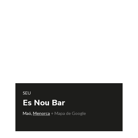
SEU
Es Nou Bar
Maó
,
Menorca
+ Mapa de Google