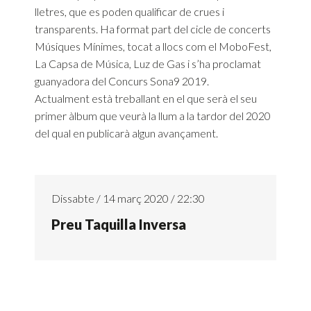
lletres, que es poden qualificar de crues i
transparents. Ha format part del cicle de concerts
Músiques Mínimes, tocat a llocs com el MoboFest,
La Capsa de Música, Luz de Gas i s’ha proclamat
guanyadora del Concurs Sona9 2019.
Actualment està treballant en el que serà el seu
primer àlbum que veurà la llum a la tardor del 2020
del qual en publicarà algun avançament.
Dissabte / 14 març 2020 / 22:30
Preu Taquilla Inversa