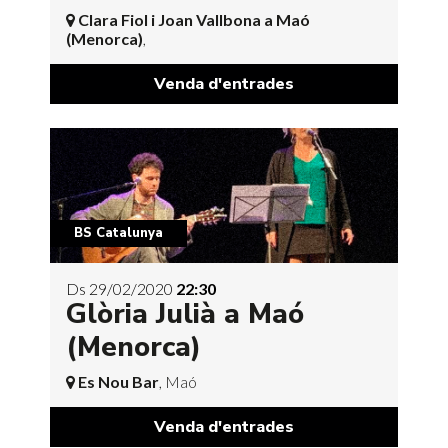
Clara Fiol i Joan Vallbona a Maó
(Menorca)
,
Venda d'entrades
BS Catalunya
Ds 29/02/2020
22:30
Glòria Julià a Maó
(Menorca)
Es Nou Bar
, Maó
Venda d'entrades