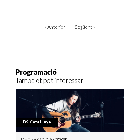
«
Anterior
Següent
»
Programació
També et pot interessar
BS Catalunya
Ds 07/03/2020
22:30