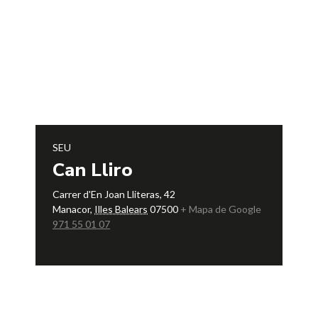
SEU
Can Lliro
Carrer d'En Joan Lliteras, 42
Manacor
,
Illes Balears
07500
+ Mapa de Google
971 55 01 07