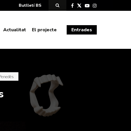
Butlletí BS
Actualitat
El projecte
Entrades
l Penedès
s