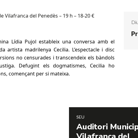
e Vilafranca del Penedès – 19 h – 18-20 €
Di
Pr
onina
Lídia Pujol
estableix una conversa amb el
uda artista madrilenya
Cecilia
. L’espectacle i disc
versions no censurades i transcendeix els bàndols
fustiga. Defugint els dogmatismes,
Cecilia
ho
ons, començant per si mateixa.
SEU
Auditori Munici
Vilafranca del