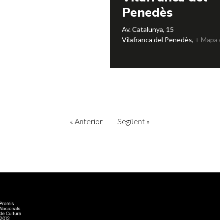
Penedès
Av. Catalunya, 15
Vilafranca del Penedès
,
+ Mapa 
«
Anterior
Següent
»