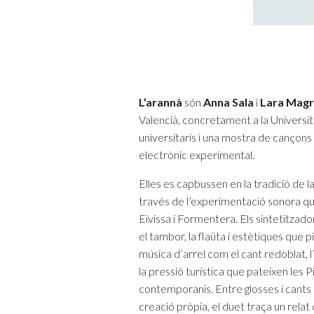
L’arannà
són
Anna
Sala
i
Lara
Magr
Valencià, concretament a la Universi
universitaris i una mostra de cançons
electrònic experimental.
Elles es capbussen en la tradició de l
través de l’experimentació sonora que
Eivissa i Formentera. Els sintetitzad
el tambor, la flaüta i estètiques que piq
música d’arrel com el cant redoblat, 
la pressió turística que pateixen les
contemporanis. Entre glosses i cants r
creació pròpia, el duet traça un relat q