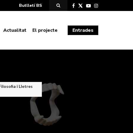
Butlletí BS
Actualitat
El projecte
Entrades
losofia i Lletres