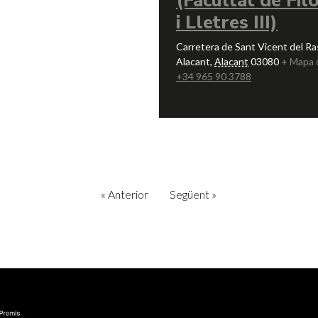
(Facultat de Fil
i Lletres III)
Carretera de Sant Vicent del Ra
Alacant
,
Alacant
03080
+ Mapa 
+34 965 90 3788
«
Anterior
Següent
»