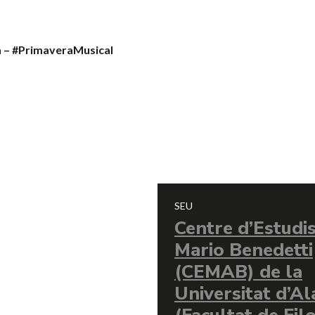
a – #PrimaveraMusical
SEU
Centre d’Estudi
Mario Benedetti
(CEMAB) de la
Universitat d’Al