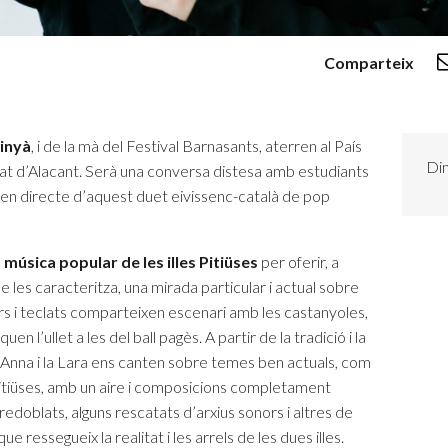
Comparteix
inyà
, i de la mà del Festival Barnasants, aterren al País
Dim
tat d’Alacant. Serà una conversa distesa amb estudiants
 en directe d’aquest duet eivissenc-català de pop
a
música popular de les illes Pitiüses
per oferir, a
 les caracteritza, una mirada particular i actual sobre
ors i teclats comparteixen escenari amb les castanyoles,
uen l’ullet a les del ball pagès. A partir de la tradició i la
l’Anna i la Lara ens canten sobre temes ben actuals, com
 Pitiüses, amb un aire i composicions completament
edoblats, alguns rescatats d’arxius sonors i altres de
ue ressegueix la realitat i les arrels de les dues illes.