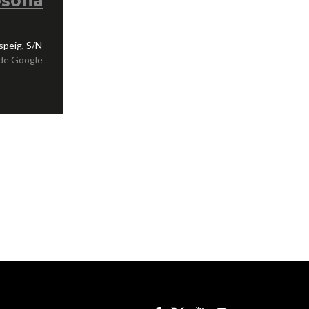
osofia
speig, S/N
de Google