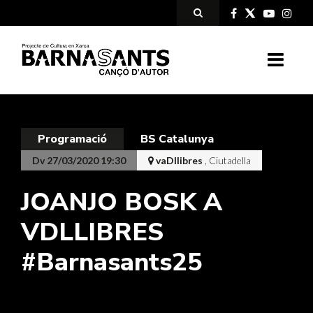
Programació
BS Catalunya
Dv 27/03/2020 19:30
vaDllibres
, Ciutadella
JOANJO BOSK A
VDLLIBRES
#Barnasants25