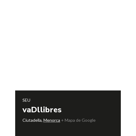
SEU
vaDllibres
Ciutadella
,
Menorca
+ Mapa de Google