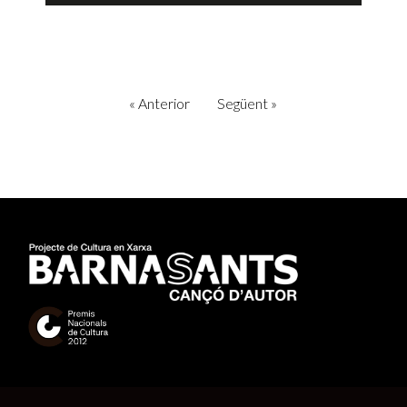
«
Anterior
Següent
»