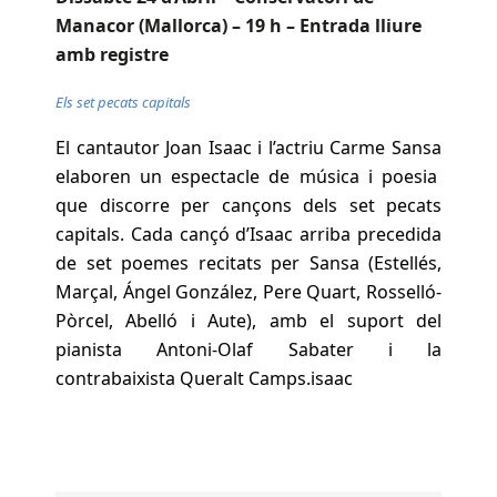
Manacor (Mallorca) – 19 h – Entrada lliure
amb registre
Els set pecats capitals
El cantautor
Joan Isaac
i l’actriu
Carme Sansa
elaboren un espectacle de música i poesia
que discorre per cançons dels set pecats
capitals. Cada cançó d’
Isaac
arriba precedida
de set poemes recitats per
Sansa
(Estellés,
Marçal, Ángel González, Pere Quart, Rosselló-
Pòrcel, Abelló i Aute), amb el suport del
pianista
Antoni-Olaf Sabater
i la
contrabaixista
Queralt Camps
.isaac