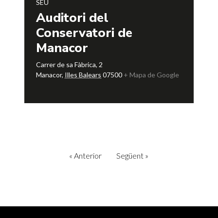
SEU
Auditori del
Conservatori de
Manacor
Carrer de sa Fàbrica, 2
Manacor
,
Illes Balears
07500
+ Mapa de Google
«
Anterior
Següent
»