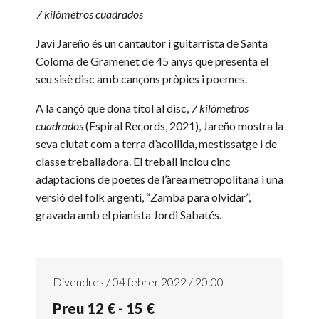
7 kilómetros cuadrados
Javi Jareño
és un cantautor i guitarrista de Santa
Coloma de Gramenet de 45 anys que presenta el
seu sisè disc amb cançons pròpies i poemes.
A la cançó que dona títol al disc,
7 kilómetros
cuadrados
(Espiral Records, 2021),
Jareño
mostra la
seva ciutat com a terra d’acollida, mestissatge i de
classe treballadora. El treball inclou cinc
adaptacions de poetes de l’àrea metropolitana i una
versió del folk argentí, “Zamba para olvidar”,
gravada amb el pianista
Jordi Sabatés
.
Divendres / 04 febrer 2022 / 20:00
Preu 12 € - 15 €