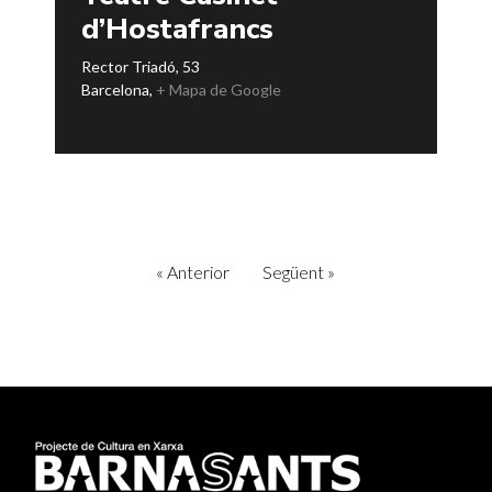
d’Hostafrancs
Rector Triadó, 53
Barcelona
,
+ Mapa de Google
«
Anterior
Següent
»