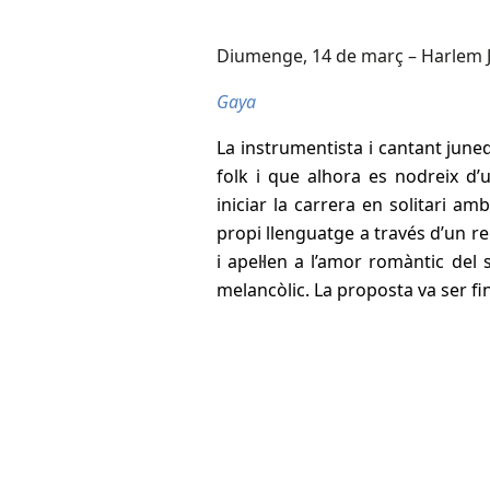
Diumenge, 14 de març – Harlem Ja
Gaya
La instrumentista i cantant june
folk i que alhora es nodreix d’u
iniciar la carrera en solitari am
propi llenguatge a través d’un r
i apel·len a l’amor romàntic del
melancòlic. La proposta va ser fi