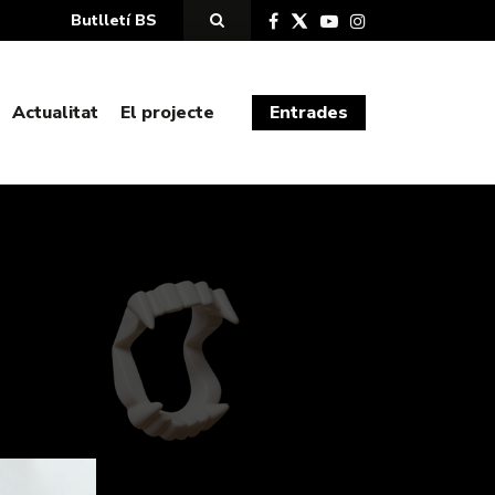
Butlletí BS
Actualitat
El projecte
Entrades