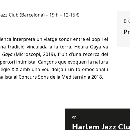
zz Club (Barcelona) – 19 h – 12-15 €
Di
Pr
denca interpreta un viatge sonor entre el pop i el
na tradició vinculada a la terra.
Heura Gaya
va
b
Gaya
(Microscopi, 2019), fruit d’una recerca del
epertori intimista. Cançons que evoquen la natura
 segle XIX amb una veu dolça i un to emocional i
nalista al Concurs Sons de la Mediterrània 2018.
SEU
Harlem Jazz Cl