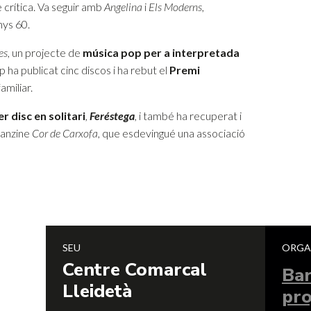
crítica. Va seguir amb
Angelina
i
Els Moderns
,
nys 60.
es
, un projecte de
música pop per a interpretada
up ha publicat cinc discos i ha rebut el
Premi
amiliar.
r disc en solitari
,
Feréstega
,
i també ha recuperat i
 fanzine
Cor de Carxofa
, que esdevingué una associació
SEU
ORGA
Centre Comarcal
Ba
Lleidetà
pro