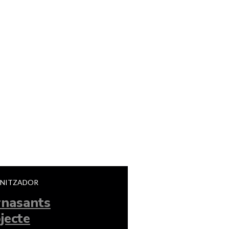
NITZADOR
rnasants
jecte