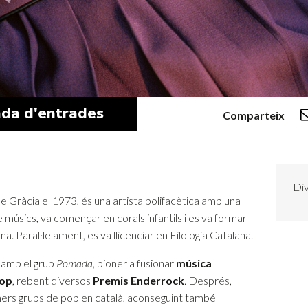
da d'entrades
Comparteix
Div
 de Gràcia el 1973, és una artista polifacètica amb una
e músics, va començar en corals infantils i es va formar
na. Paral·lelament, es va llicenciar en Filologia Catalana.
l amb el grup
Pomada
, pioner a fusionar
música
pop
, rebent diversos
Premis Enderrock
. Després,
imers grups de pop en català, aconseguint també