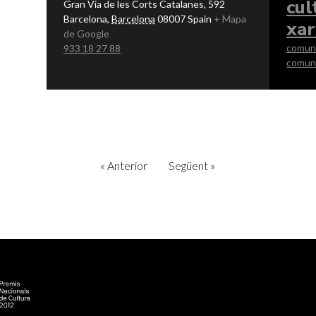
cul
Gran Via de les Corts Catalanes, 592
Barcelona
,
Barcelona
08007
Spain
+ Mapa
xar
de Google
comun
933 18 27 88
comun
«
Anterior
Següent
»