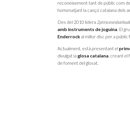
reconeixement tant de públic com de 
homenatjant la cançó catalana dels a
Des del 2010 lidera
2princesesbarbud
amb instruments de joguina
. El gr
Enderrock
al millor disc per a públic f
Actualment, està presentant el
prime
divulgat la
glosa catalana
, creant el
de foment del glosat.