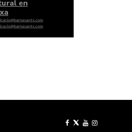
tural en
xa
icacio@barnasants.com
icacio@barnasants.com