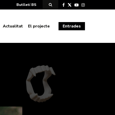
Butlletí BS
Actualitat
El projecte
Entrades