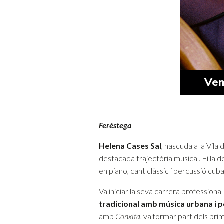
Ven
Feréstega
Helena
Cases
Sal
, nascuda a la Vila
destacada trajectòria musical. Filla d
en piano, cant clàssic i percussió cuba
Va iniciar la seva carrera professiona
tradicional amb música urbana i 
amb
Conxita
, va formar part dels pr