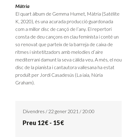
Màtria
El quart àlbum de Gemma Humet, Màtria (Satélite
K, 2020), és una acurada producció guardonada
com a millor disc de cançó de l’any. El repertori
consta de deu cançons en clau feminista i conté un
so renovat que parteix de la barreja de caixa de
ritmes i sintetitzadors amb melodies d’aire
mediterrani damunt la seva càlida veu. A més, el nou
disc de la pianista i cantautora vallesana ha estat
produït per Jordi Casadesús (La iaia, Núria
Graham).
Divendres / 22 gener 2021 / 20:00
Preu 12€ - 15€