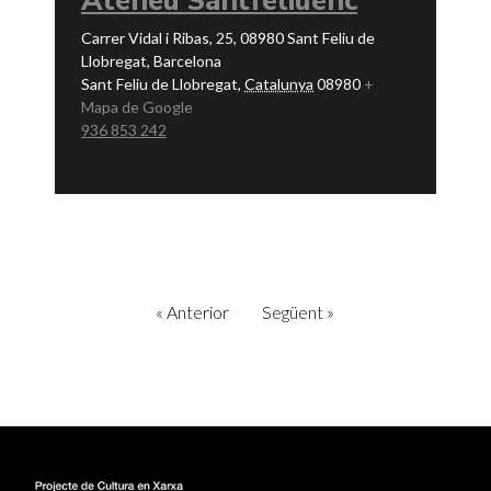
Ateneu Santfeliuenc
Carrer Vidal i Ribas, 25, 08980 Sant Feliu de
Llobregat, Barcelona
Sant Feliu de Llobregat
,
Catalunya
08980
+
Mapa de Google
936 853 242
«
Anterior
Següent
»