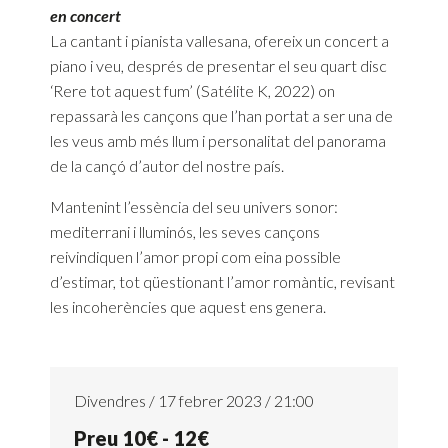
en concert
La cantant i pianista vallesana, ofereix un concert a
piano i veu, després de presentar el seu quart disc
‘Rere tot aquest fum’ (Satélite K, 2022) on
repassarà les cançons que l’han portat a ser una de
les veus amb més llum i personalitat del panorama
de la cançó d’autor del nostre país.
Mantenint l’essència del seu univers sonor:
mediterrani i lluminós, les seves cançons
reivindiquen l’amor propi com eina possible
d’estimar, tot qüestionant l’amor romàntic, revisant
les incoherències que aquest ens genera.
Divendres / 17 febrer 2023 / 21:00
Preu 10€ - 12€