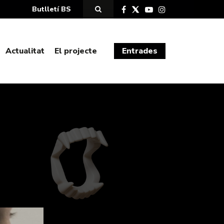
Butlletí BS
Actualitat
El projecte
Entrades