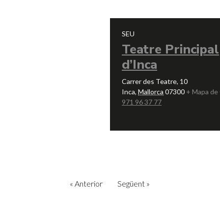
SEU
Teatre Principal
d’Inca
Carrer des Teatre, 10
Inca
,
Mallorca
07300
+ Mapa de
971 96 37 77
«
Anterior
Següent
»