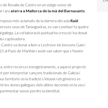
ls de Rosalía de Castro en un viatge sonor de
r i ara
aterra a Mallorca de la mà del Barnasants
.
europeus més aclamats de la darrera dècada
Raül
deroses veus de Tanxugueiras, es van conèixer fa quatre
l gallega. La col·laboració puntual ha crescut i ha donat
a i captivadora.
e Castro va donar a llum a Lestrove els bessons Gala i
021 al Pazo de Mariñán i aviat van saber que s’havien
ma, entre recerca i enregistraments, a aquest projecte
 per interpretar cançons tradicionals de Galícia i
s territoris on la tradició s’intueix i els gèneres es
a té les dones gallegues dels últims decennis en la veu i
erimentar sense perdre la identitat.