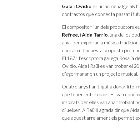
Gala i Ovidio
és un homenatge als fil
contrastos que connecta passat i futu
El compositor i un dels productors 
Refree,
i
Aida Tarrío
, una de les po
anys per explorar la música tradiciona
com a fruit aquesta proposta profund
El 1871 l’escriptora gallega Rosalía d
Ovidio. Aida i Raül es van trobar el 2
d’agermanar en un projecte musical.
Quatre anys han trigat a donar-li for
que tenen entre mans. Es van conèixer
inspirats per elles van anar trobant nou
dilueixen. A Raül li agrada dir que Aid
que aquest arrelament els permet exp