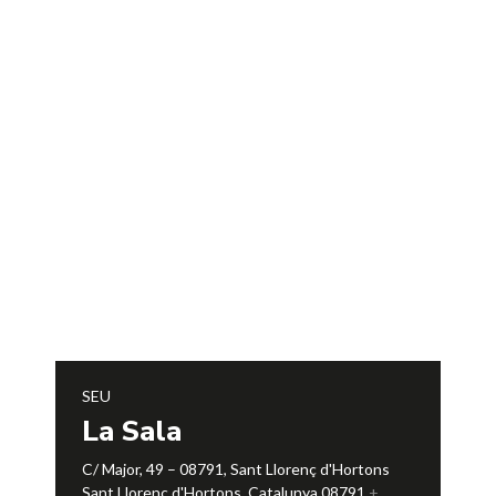
SEU
La Sala
C/ Major, 49 – 08791, Sant Llorenç d'Hortons
Sant Llorenç d'Hortons
,
Catalunya
08791
+