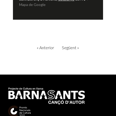
Mapa de Google
«
Anterior
Següent
»