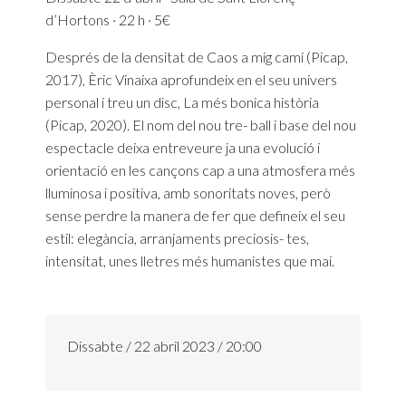
d’Hortons · 22 h · 5€
Després de la densitat de Caos a mig camí (Picap,
2017), Èric Vinaixa aprofundeix en el seu univers
personal i treu un disc, La més bonica història
(Picap, 2020). El nom del nou tre- ball i base del nou
espectacle deixa entreveure ja una evolució i
orientació en les cançons cap a una atmosfera més
lluminosa i positiva, amb sonoritats noves, però
sense perdre la manera de fer que defineix el seu
estil: elegància, arranjaments preciosis- tes,
intensitat, unes lletres més humanistes que mai.
Dissabte / 22 abril 2023 / 20:00