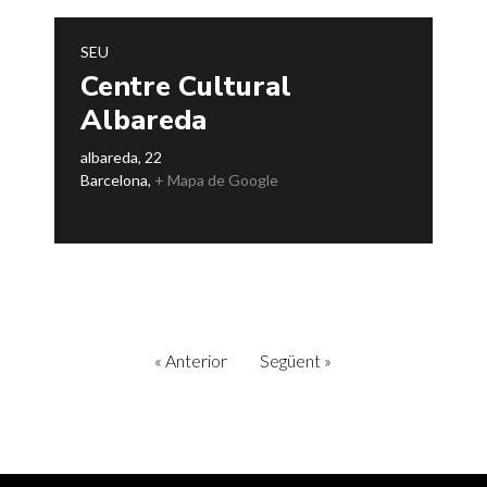
SEU
Centre Cultural
Albareda
albareda, 22
Barcelona
,
+ Mapa de Google
«
Anterior
Següent
»