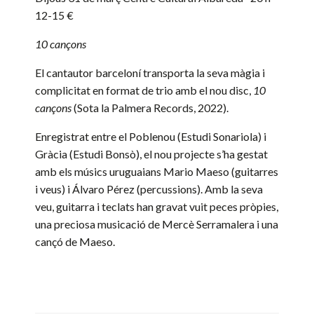
12-15 €
10 cançons
El cantautor barceloní transporta la seva màgia i
complicitat en format de trio amb el nou disc,
10
cançons
(Sota la Palmera Records, 2022).
Enregistrat entre el Poblenou (Estudi Sonariola) i
Gràcia (Estudi Bonsò), el nou projecte s’ha gestat
amb els músics uruguaians
Mario Maeso
(guitarres
i veus) i
Álvaro Pérez
(percussions). Amb la seva
veu, guitarra i teclats han gravat vuit peces pròpies,
una preciosa musicació de Mercè Serramalera i una
cançó de
Maeso
.