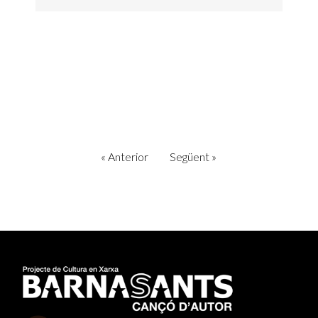
«
Anterior
Següent
»