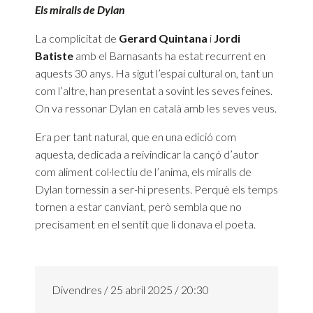
Els miralls de Dylan
La complicitat de
Gerard Quintana
i
Jordi
Batiste
amb el Barnasants ha estat recurrent en
aquests 30 anys. Ha sigut l’espai cultural on, tant un
com l’altre, han presentat a sovint les seves feines.
On va ressonar Dylan en català amb les seves veus.
Era per tant natural, que en una edició com
aquesta, dedicada a reivindicar la cançó d’autor
com aliment col·lectiu de l’anima, els miralls de
Dylan tornessin a ser-hi presents. Perquè els temps
tornen a estar canviant, però sembla que no
precisament en el sentit que li donava el poeta.
Divendres / 25 abril 2025 / 20:30