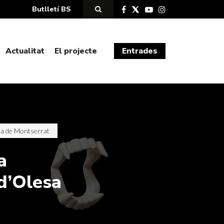
Butlletí BS
Actualitat
El projecte
Entrades
sa de Montserrat
a
 d’Olesa