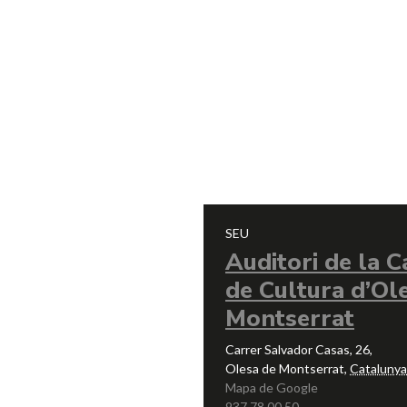
SEU
Auditori de la C
de Cultura d’Ol
Montserrat
Carrer Salvador Casas, 26,
Olesa de Montserrat
,
Catalunya
Mapa de Google
937 78 00 50