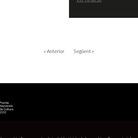
«
Anterior
Següent
»