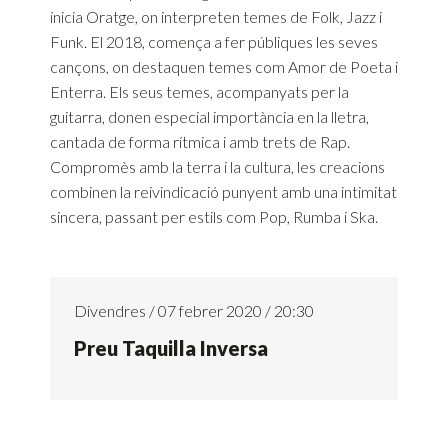
inicia Oratge, on interpreten temes de Folk, Jazz i
Funk. El 2018, comença a fer públiques les seves
cançons, on destaquen temes com Amor de Poeta i
Enterra. Els seus temes, acompanyats per la
guitarra, donen especial importància en la lletra,
cantada de forma rítmica i amb trets de Rap.
Compromès amb la terra i la cultura, les creacions
combinen la reivindicació punyent amb una intimitat
sincera, passant per estils com Pop, Rumba i Ska.
Divendres / 07 febrer 2020 / 20:30
Preu Taquilla Inversa