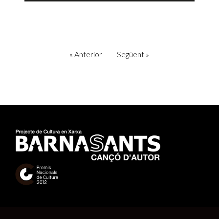
«
Anterior
Següent
»