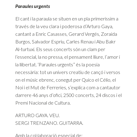
Paraules urgents
El cant i la paraula se situen en un pla primeríssim a
través de la veu clara i poderosa d’Arturo Gaya,
cantant a Enric Casasses, Gerard Vergés, Zoraida
Burgos, Salvador Espriu, Carles Renau i Abu Bakr
Al-turtuxí. Els seus concerts són un clam per
l’essencial, la no pressa, el pensament lliure, l’amor i
la llibertat. ‘Paraules urgents” és la poesia
necessària: tot un univers creatiu de cançó i versos
on el músic ebrenc, conegut per Quico el Célio, el
Noi i el Mut de Ferreries, s’explica com a cantautor
darrere 46 anys d’ofici, 2500 concerts, 24 discos i el
Premi Nacional de Cultura.
ARTURO GAYA. VEU.
SERGI TRENZANO. GUITARRA.
Amb la col·laboració especial de: