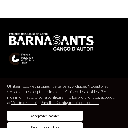
Utilitzem cookies pròpies i de tercers. Si cliques "Accepto les
cookies" que acceptes la instal·lació i ús de les cookies. Per a
més informació, o per a configurar-ne les preferències, accedeix
a:
Més informació
-
Panell de Configuració de Cookies
© 2026
Barnasants
Projecte de Cultura en Xarxa |
Avís legal
|
Accepto les cookies
Política de cookies
|
Política de privacitat
|
Contacte
|
Crédits
web
Rebutjo les cookies