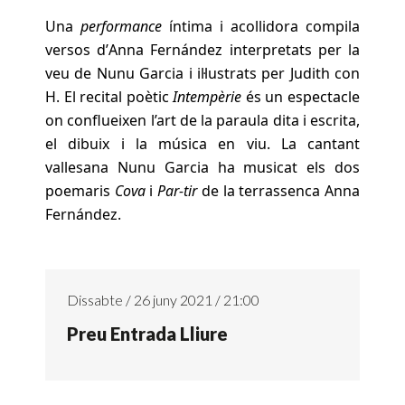
Una
performance
íntima i acollidora compila
versos d’
Anna Fernández
interpretats per la
veu de
Nunu Garcia
i il·lustrats per Judith con
H. El recital poètic
Intempèrie
és un espectacle
on conflueixen l’art de la paraula dita i escrita,
el dibuix i la música en viu. La cantant
vallesana
Nunu Garcia
ha musicat els dos
poemaris
Cova
i
Par-tir
de la terrassenca
Anna
Fernández
.
Dissabte / 26 juny 2021 / 21:00
Preu Entrada Lliure