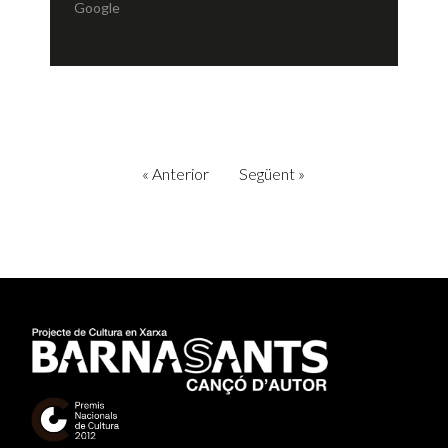
Google
«
Anterior
Següent
»