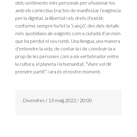
dels sentiments més personals per a fusionar-los
amb els col·lectius tracten de manifestar l’exigència
per la dignitat, la llibertat i els drets d’existir,
conforme sempre ha fet la “cançó”, des dels detalls
més quotidians als exigents com a ciutadà d’un món
que ha perdut el seu rumb. Una llengua, una manera
d’entendre la vida, de contar-la i de construir-la a
prop de les persones com a eix vertebrador entre
la cultura, el planeta i la humanitat. “Viure vol dir
prendre partit” i ara és el nostre moment.
Divendres / 13 maig 2022 / 20:00