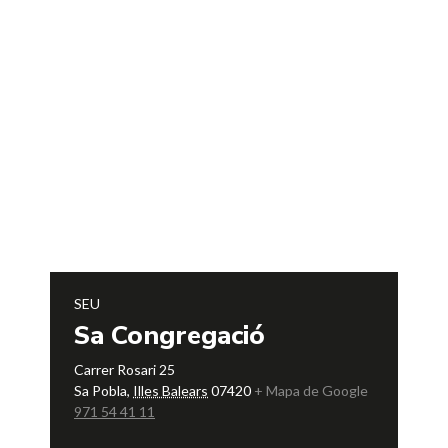
SEU
Sa Congregació
Carrer Rosari 25
Sa Pobla
,
Illes Balears
07420
+ Mapa de Google
971 54 41 11