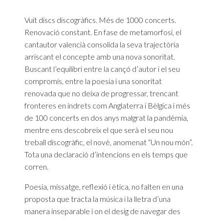
Vuit discs discogràfics. Més de 1000 concerts.
Renovació constant. En fase de metamorfosi, el
cantautor valencià consolida la seva trajectòria
arriscant el concepte amb una nova sonoritat.
Buscant l’equilibri entre la cançó d’autor i el seu
compromís, entre la poesia i una sonoritat
renovada que no deixa de progressar, trencant
fronteres en indrets com Anglaterra i Bèlgica i més
de 100 concerts en dos anys malgrat la pandèmia,
mentre ens descobreix el que serà el seu nou
treball discogràfic, el novè, anomenat “Un nou món”.
Tota una declaració d’intencions en els temps que
corren.
Poesia, missatge, reflexió i ètica, no falten en una
proposta que tracta la música i la lletra d’una
manera inseparable i on el desig de navegar des