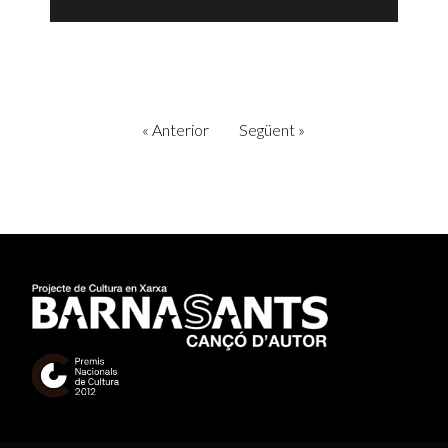
«
Anterior
Següent
»