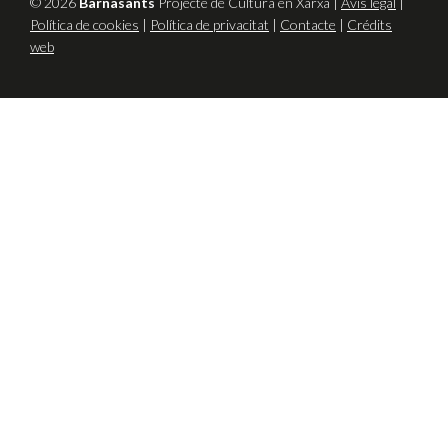
© 2026
Barnasants
Projecte de Cultura en Xarxa |
Avís legal
|
Política de cookies
|
Política de privacitat
|
Contacte
|
Crédits
web