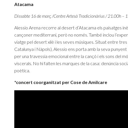
Atacama
Dissabte 16 de març /Centre Artesà Tradicionàrius / 21.00h –
Alessio Arena recorre al desert d’Atacama els paisatges inè
cançoner mediterrani, però no només. També inclou l’experiè
viatge pel desert xilè i les seves músiques. Situat entre tres 
Catalunya i Nàpols), Alessio ens porta amb la seva punyent 
per una travessia emocional entre la cançó i els sons del 
viscerals. No hi falten les marques de la casa: denúncia socia
poètica.
*concert coorganitzat per Cose de Amilcare