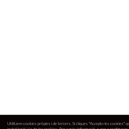
Utilitzem cookies pròpies i de tercers. Si cliques "Accepto les cookies" q
instal·lació i ús de les cookies. Per a més informació, o per a configurar