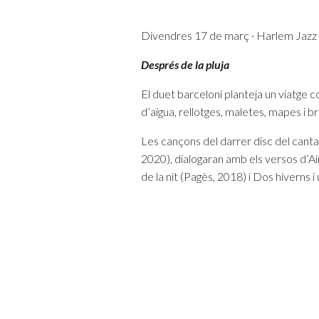
Divendres 17 de març · Harlem Jazz 
Després de la pluja
El duet barceloní planteja un viatge c
d’aigua, rellotges, maletes, mapes i br
Les cançons del darrer disc del can
2020), dialogaran amb els versos d’Ai
de la nit (Pagès, 2018) i Dos hiverns i