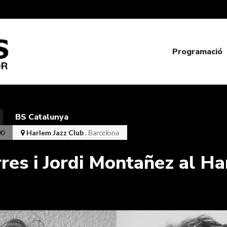
Programació
BS Catalunya
00
Harlem Jazz Club
, Barcelona
res i Jordi Montañez al H