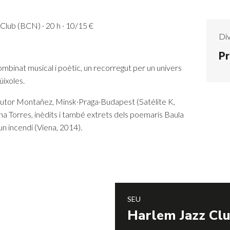
Club (BCN) · 20 h · 10/15 €
Div
Pr
ombinat musical i poètic, un recorregut per un univers
úixoles.
tautor Montañez, Minsk·Praga·Budapest (Satélite K,
na Torres, inèdits i també extrets dels poemaris Baula
 un incendi (Viena, 2014).
SEU
Harlem Jazz Cl