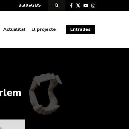
Butlletí BS
Actualitat
El projecte
Entrades
arlem