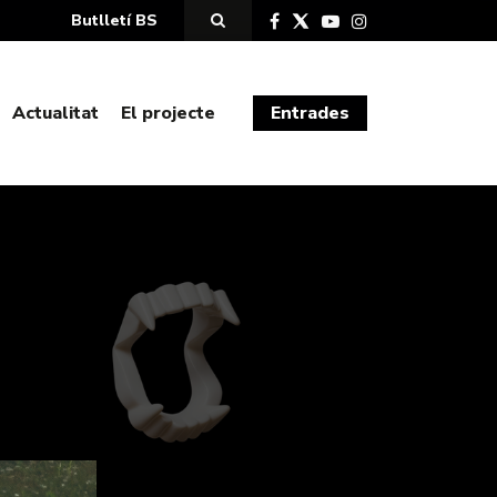
Butlletí BS
Actualitat
El projecte
Entrades