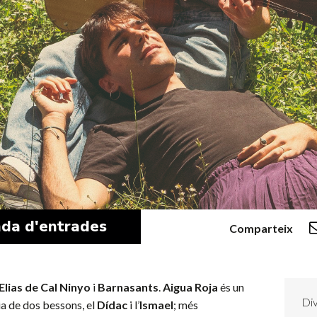
da d'entrades
Comparteix
Elias
de
Cal
Ninyo
i
Barnasants
.
Aigua Roja
és un
Div
ia de dos bessons, el
Dídac
i l’
Ismael
; més