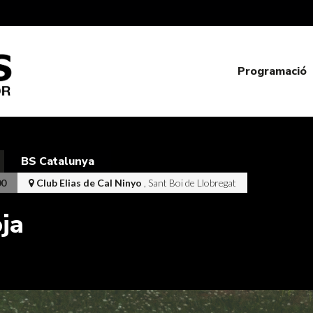
Programació
BS Catalunya
00
Club Elias de Cal Ninyo
, Sant Boi de Llobregat
ja