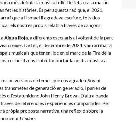
ada més definit: la música folk. De fet, a casa mai no
n fet les històries. És per aquesta raó que, el 2021,
arra i que a l’Ismael li agradava escriure, tots dos
car els nostres propis relats a través de cançons.
m a
Aigua
Roja
, a diferents escenaris al voltant de la part
 vist créixer. De fet, el desembre de 2024, vam arribar a
espais musicals que tenen lloc en el marc de la Fira de la
nostres horitzons i intentar portar la nostra música a
em són versions de temes que ens agraden. Sovint
es transmeten de generació en generació, i parlen de
ès o l’estatunidenc John Henry Brown. D’altra banda,
a través de referències i experiències compartides. Per
a pròpia proposta narrativa, una reflexió sobre la
P anomenat
Llindars
.