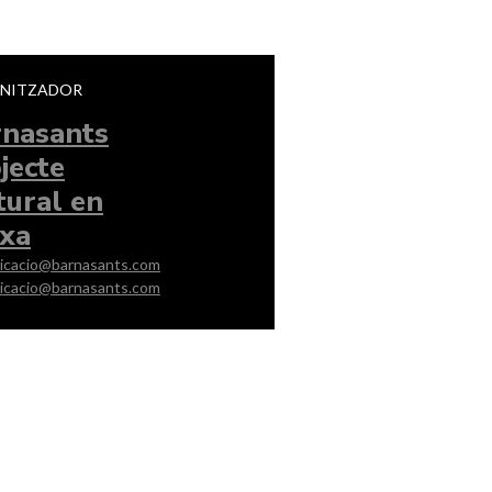
NITZADOR
rnasants
jecte
tural en
xa
icacio@barnasants.com
icacio@barnasants.com