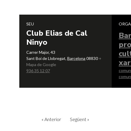
SEU
ORGA
Club Elias de Cal
Ba
Ninyo
pro
cul
Carrer Major, 43
Sant Boi de Llobregat
,
Barcelona
08830
+
xar
Mapa de Google
comun
936 35 12 07
comun
«
Anterior
Següent
»