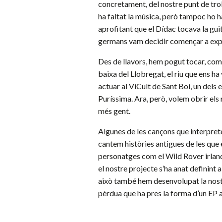
concretament, del nostre punt de trob
ha faltat la música, però tampoc ho ha
aprofitant que el Dídac tocava la guit
germans vam decidir començar a expli
Des de llavors, hem pogut tocar, co
baixa del Llobregat, el riu que ens ha
actuar al ViCult de Sant Boi, un dels 
Puríssima. Ara, però, volem obrir els 
més gent.
Algunes de les cançons que interpret
cantem històries antigues de les que 
personatges com el Wild Rover irland
el nostre projecte s’ha anat definint 
això també hem desenvolupat la nostr
pèrdua que ha pres la forma d’un E