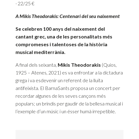
· 22/25 €
A Mikis Theodorakis: Centenari del seu naixement
Se celebren 100 anys del naixement del
cantant grec, una de les personalitats més
compromeses i talentoses de la història
musical mediterrània.
A final dels seixanta,
Mikis
Theodorakis
(Quios,
1925 – Atenes, 2021) es va enfrontar a la dictadura
grega i va esdevenir un referent de la lluita
antifeixista. El BarnaSants proposa un concert per
recordar algunes de les seves cançons més
populars; un brindis per gaudir de la bellesa musical i
l’exemple d’un músic i un ésser humà irrepetible.