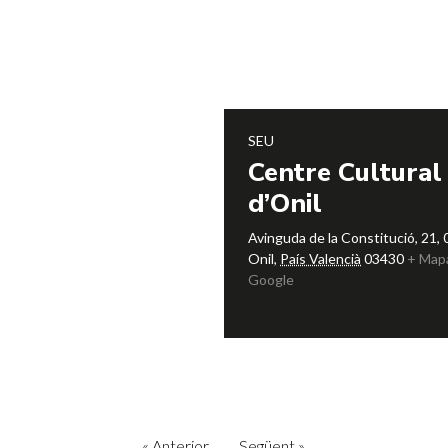
SEU
Centre Cultural
d’Onil
Avinguda de la Constitució, 21,
Onil
,
País Valencià
03430
+ Map
Google
«
Anterior
Següent
»