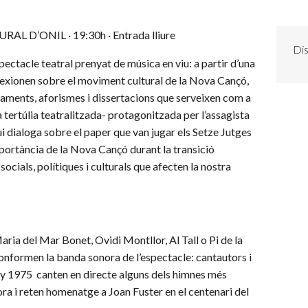
AL D’ONIL · 19:30h · Entrada lliure
Dis
pectacle teatral prenyat de música en viu: a partir d’una
flexionen sobre el moviment cultural de la Nova Cançó,
aments, aforismes i dissertacions que serveixen com a
a tertúlia teatralitzada- protagonitzada per l’assagista
i dialoga sobre el paper que van jugar els Setze Jutges
importància de la Nova Cançó durant la transició
ocials, polítiques i culturals que afecten la nostra
aria del Mar Bonet, Ovidi Montllor, Al Tall o Pi de la
 conformen la banda sonora de l’espectacle: cantautors i
ny 1975 canten en directe alguns dels himnes més
ra i reten homenatge a Joan Fuster en el centenari del