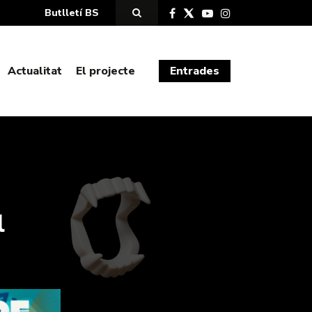
Butlletí BS
Actualitat
El projecte
Entrades
l