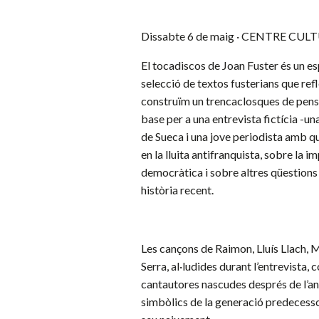
Dissabte 6 de maig · CENTRE CULTUR
El tocadiscos de Joan Fuster és un es
selecció de textos fusterians que re
construïm un trencaclosques de pens
base per a una entrevista fictícia -un
de Sueca i una jove periodista amb qu
en la lluita antifranquista, sobre la 
democràtica i sobre altres qüestions s
història recent.
Les cançons de Raimon, Lluís Llach, M
Serra, al·ludides durant l’entrevista,
cantautores nascudes després de l’a
simbòlics de la generació predecesso