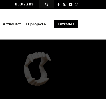
Butlletí BS
Actualitat
El projecte
Entrades