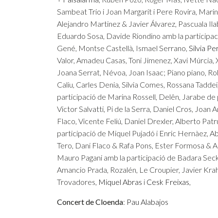
Sambeat Trio i Joan Margarit i Pere Rovira, Marin
Alejandro Martinez & Javier Álvarez, Pascuala Ila
Eduardo Sosa, Davide Riondino amb la participaci
Gené, Montse Castellà, Ismael Serrano,
Silvia Pe
Valor, Amadeu Casas, Toni Jimenez, Xavi Múrcia, 
Joana Serrat, Névoa, Joan Isaac; Piano piano, Ro
Caliu, Carles Denia, Silvia Comes, Rossana Tadde
participació de Marina Rossell, Delên, Jarabe de 
Victor Salvatti, Pi de la Serra, Daniel Cros, Joan
Flaco, Vicente Feliú, Daniel Drexler, Alberto Pat
participació de Miquel Pujadó i Enric Hernàez, A
Tero, Dani Flaco & Rafa Pons, Ester Formosa & Ad
Mauro Pagani amb la participació de Badara Seck
Amancio Prada, Rozalén, Le Croupier, Javier Kra
Trovadores,
Miquel Abras
i
Cesk Freixas
,
Concert de Cloenda
:
Pau Alabajos