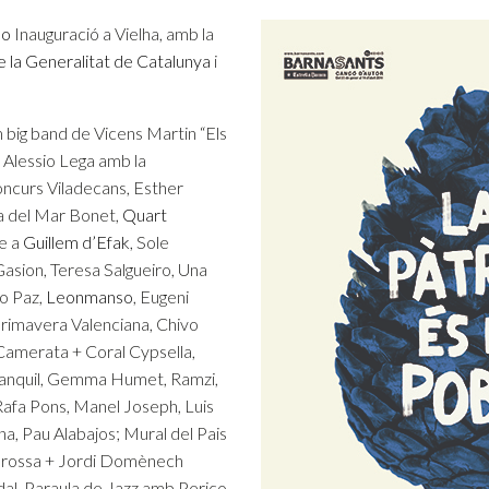
do
Inauguració a Vielha, amb la
e la Generalitat de Catalunya
i
big band de Vicens Martin “Els
 Alessio Lega amb la
oncurs Viladecans, Esther
ia del Mar Bonet,
Quart
e a
Guillem d’Efak
, Sole
Gasion, Teresa Salgueiro, Una
o Paz,
Leonmanso
, Eugeni
Primavera Valenciana, Chivo
Camerata + Coral Cypsella,
Tranquil, Gemma Humet, Ramzi,
 Rafa Pons, Manel Joseph, Luis
na, Pau Alabajos; Mural del Pais
 Brossa + Jordi Domènech
al, Paraula de Jazz amb Perico