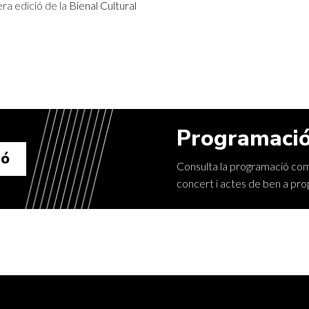
era edició de la
Bienal Cultural
Programació
ió
Consulta la programació comp
concert i actes de ben a pro