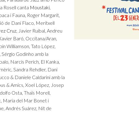
a Rosell canta
Moustaki
,
baca i Fauna, Roger Margarit,
ó de Dani Flaco, Meritxell
rez Cruz
, Javier Ruibal, Andreu
Xavier Baró, Occitana/Aran,
bin Williamson, Tato López,
i, Sérgio Godinho amb la
palo, Narcís Perich, El Kanka,
 Amèric, Sandra Rehdler, Dani
rucco & Daniele Caldarini amb la
bus & Amics, Xoel López, Josep
olfo Osta, Thaïs Morell,
, Maria del Mar Bonet i
he, Andrés Suárez, Nit de