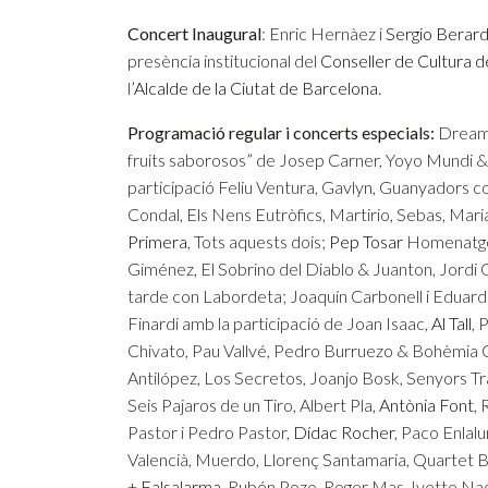
Concert Inaugural
: Enric Hernàez i
Sergio Berar
presència institucional del
Conseller de Cultura d
l’
Alcalde de la Ciutat de Barcelona
.
Programació regular i concerts especials:
Dream 
fruits saborosos” de Josep Carner, Yoyo Mundi &
participació Feliu Ventura, Gavlyn, Guanyadors c
Condal, Els Nens Eutròfics, Martirio, Sebas, Mar
Primera
, Tots aquests dois;
Pep Tosar
Homenatg
Giménez, El Sobrino del Diablo & Juanton, Jordi 
tarde con Labordeta; Joaquín Carbonell i Eduard
Finardi amb la participació de Joan Isaac,
Al Tall
, 
Chivato, Pau Vallvé, Pedro Burruezo & Bohèmia 
Antilópez, Los Secretos, Joanjo Bosk, Senyors 
Seis Pajaros de un Tiro, Albert Pla,
Antònia Font
,
Pastor i Pedro Pastor,
Dídac Rocher
, Paco Enlalu
Valencià, Muerdo, Llorenç Santamaria, Quartet
+
Falsalarma
, Rubén Pozo, Roger Mas, Ivette Nad