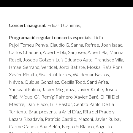
Concert inaugural:
Eduard Canimas,
Programació regular i concerts especials:
Lídia
Pujol,
Tomeu Penya
, Claudio G. Sanna, Refree, Joan Isaac,
Carlos Chaouen, Albert Fibla, Sanjosex, Albert Pla, Marina
Rosell, Joseba Gotzon, Luis Eduardo Aute, Francisco Villa,
Ismael Serrano, Verdcel, Jordi Batiste, Moska, Rafa Pons,
Xavier Ribalta, Sisa, Raúl Torres, Waldemar Bastos,
Névoa, Quique González, Cecília Todd,
Santi Arisa
,
Yhosvani Palma, Jabier Muguruza, Javier Krahe,
Josep
Thió
, Miquel Gil,
Remigi Palmero
,
Xavier Baró
, El Fill Del
Mestre, Dani Flaco, Luis Pastor, Centro Pablo De La
Torriente Brau presenta a Ariel Díaz, Rita del Prado y
Lázara Ribadavia, Patricio Castillo,
Mazoni
, Javier Ruibal,
Carme Canela,
Ana Belén
, Negro & Blanco, Augusto