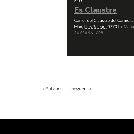
SEU
Es Claustre
Carrer del Claustre del Carme, 5
Maó
,
Illes Balears
07701
+ Mapa
34 654 961 698
«
Anterior
Següent
»