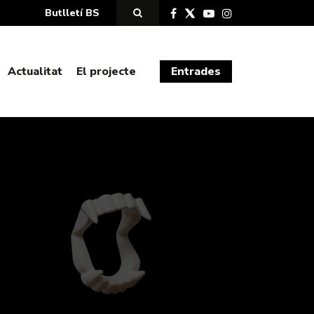
Butlletí BS
Actualitat
El projecte
Entrades