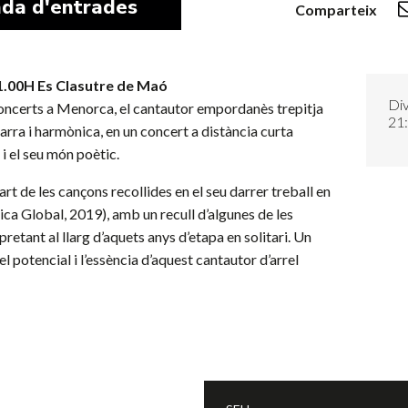
da d'entrades
Comparteix
1.00H Es Clasutre de Maó
Di
concerts a Menorca, el cantautor empordanès trepitja
21
arra i harmònica, en un concert a distància curta
 i el seu món poètic.
t de les cançons recollides en el seu darrer treball en
ca Global, 2019), amb un recull d’algunes de les
etant al llarg d’aquets anys d’etapa en solitari. Un
 potencial i l’essència d’aquest cantautor d’arrel