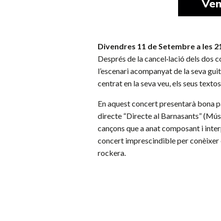
Ven
Divendres 11 de Setembre a les 2
Després de la cancel·lació dels dos 
l’escenari acompanyat de la seva guit
centrat en la seva veu, els seus textos
En aquest concert presentarà bona par
directe “Directe al Barnasants” (Músi
cançons que a anat composant i interpr
concert imprescindible per conèixer el
rockera.