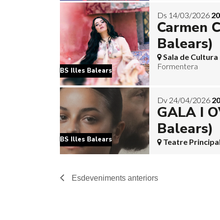
Ds 14/03/2026
20
Carmen Co
Balears)
Sala de Cultur
Formentera
BS Illes Balears
Dv 24/04/2026
20
GALA I OV
Balears)
BS Illes Balears
Teatre Principal
Esdeveniments
anteriors