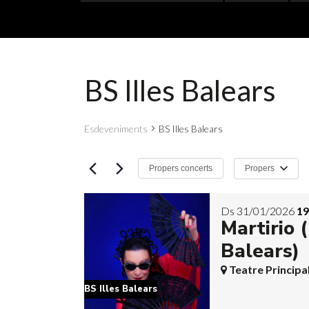
BS Illes Balears
Esdeveniments
BS Illes Balears
Propers
Propers concerts
Selecciona
una
Ds 31/01/2026
19
data.
Martirio (
Balears)
Teatre Principal
BS Illes Balears