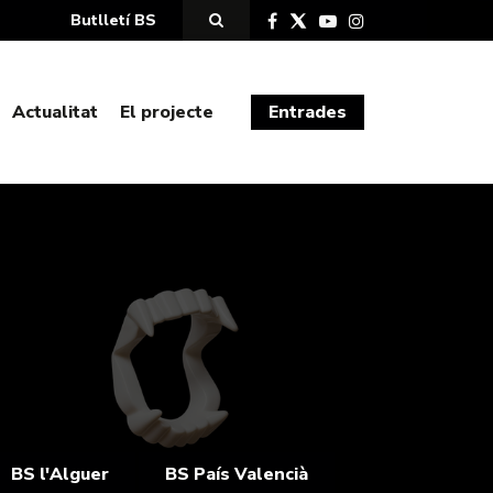
Butlletí BS
Actualitat
El projecte
Entrades
BS l'Alguer
BS País Valencià