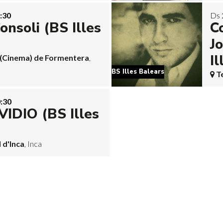
:30
Ds 
nsoli (BS Illes
C
J
Il
a (Cinema) de Formentera
,
BS Illes Balears
T
:30
IDIO (BS Illes
 d'Inca
, Inca