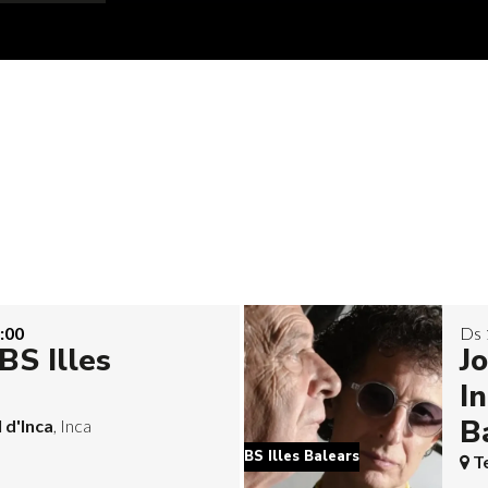
:00
Ds 
BS Illes
J
In
B
 d'Inca
, Inca
BS Illes Balears
T