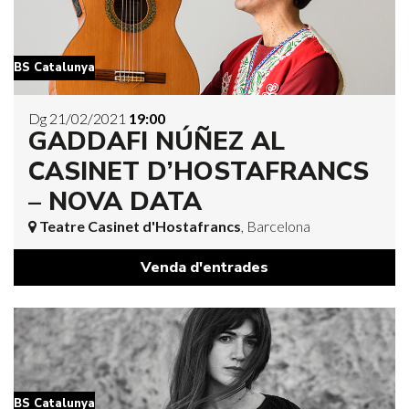
BS Catalunya
Dg 21/02/2021
19:00
GADDAFI NÚÑEZ AL
CASINET D’HOSTAFRANCS
– NOVA DATA
Teatre Casinet d'Hostafrancs
, Barcelona
Venda d'entrades
BS Catalunya