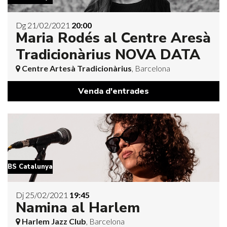
Dg 21/02/2021
20:00
Maria Rodés al Centre Aresà
Tradicionàrius NOVA DATA
Centre Artesà Tradicionàrius
, Barcelona
Venda d'entrades
BS Catalunya
Dj 25/02/2021
19:45
Namina al Harlem
Harlem Jazz Club
, Barcelona