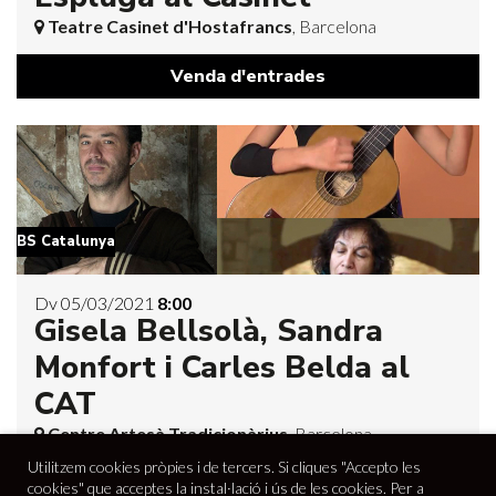
Teatre Casinet d'Hostafrancs
, Barcelona
Venda d'entrades
BS Catalunya
Dv 05/03/2021
8:00
Gisela Bellsolà, Sandra
Monfort i Carles Belda al
CAT
Centre Artesà Tradicionàrius
, Barcelona
Utilitzem cookies pròpies i de tercers. Si cliques "Accepto les
Venda d'entrades
cookies" que acceptes la instal·lació i ús de les cookies. Per a