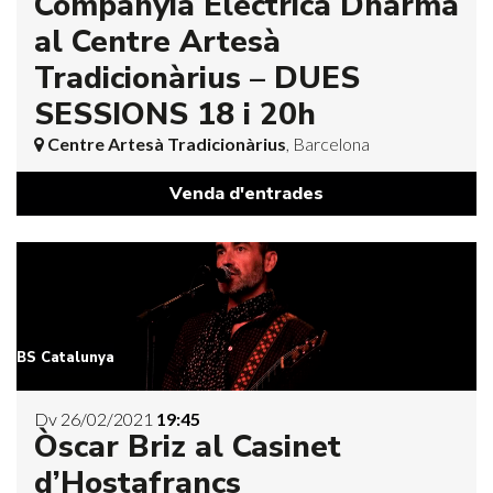
Companyia Elèctrica Dharma
al Centre Artesà
Tradicionàrius – DUES
SESSIONS 18 i 20h
Centre Artesà Tradicionàrius
, Barcelona
Venda d'entrades
BS Catalunya
Dv 26/02/2021
19:45
Òscar Briz al Casinet
d’Hostafrancs