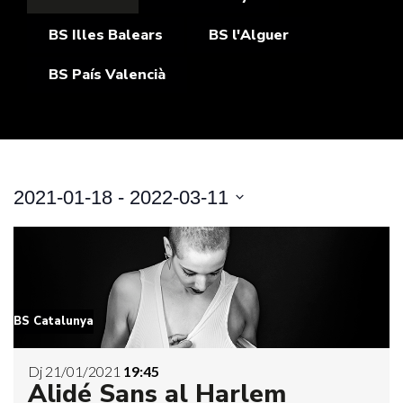
BS Illes Balears
BS l'Alguer
BS País Valencià
2021-01-18
 - 
2022-03-11
Selecciona
una
data.
BS Catalunya
Dj 21/01/2021
19:45
Alidé Sans al Harlem