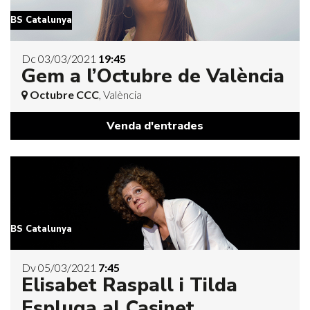
BS Catalunya
Dc 03/03/2021
19:45
Gem a l’Octubre de València
Octubre CCC
, València
Venda d'entrades
BS Catalunya
Dv 05/03/2021
7:45
Elisabet Raspall i Tilda
Espluga al Casinet